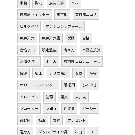
事務
換気
換気工事
ビル
換気扇フィルター
東京都
東京都コロナ
ビルゲイツ
マンションリフォーム
東京天気
東京天気雪
愛媛
合格
合格祝い
設定温度
考え方
不動産投資
水道橋博士
楽しみ
東京都コロナニュース
設備
堀江
ホリエモン
南原
竜樹
ホリエモンツイッター
護衛門
ひろゆき
カレーパン
管理
議員
大川功
ブローカー
twitter
作業員
ガーシー
綾野剛
動画
友達
プレゼント
温め方
グットデザイン賞
岸田
ロゴ