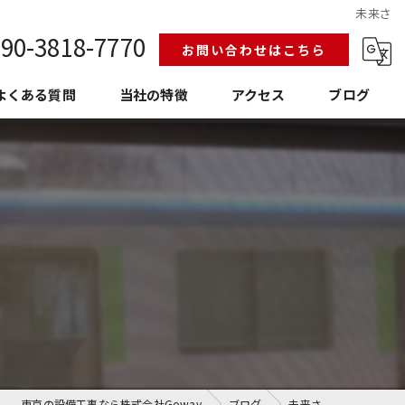
未来さ
90-3818-7770
お問い合わせはこちら
よくある質問
当社の特徴
アクセス
ブログ
給排水設備工事
換気空調工事
護衛門
老朽化
埼玉の設備工事
東京の設備工事なら株式会社Goway
ブログ
未来さ