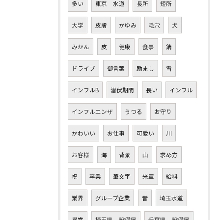
多い
東京 水道
長所
短所
大学
皮膚
かゆみ
毛穴
犬
みかん
皮
健康
食事
錆
ドライブ
御言葉
励まし
雪
インフルB
潜伏期間
長い
インフル
インフルエンザ
うつる
お守り
かわいい
お仕事
可愛い
川
お客様
海
背景
山
求め方
祝
卒業
筆文字
米軍
給料
業界
グループ企業
昔
埼玉水道
異常
埼玉県 設備屋
千葉県 設備屋