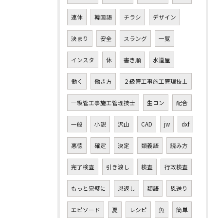
連休
韓国語
チラシ
デザイン
決まり
安全
スラング
一覧
インスタ
休
書き順
水道屋
働く
働き方
２級管工事施工管理技士
一級管工事施工管理技士
生コン
配合
一般
小説
沢山
CAD
jw
dxf
悪徳
確定
決定
類義語
読み方
完了検査
引き渡し
検査
行政検査
もっと完璧に
恩返し
類語
恩送り
エピソード
夏
レシピ
魚
簡単