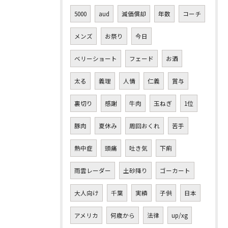
5000
aud
減価償却
年数
コーチ
メンズ
お祭り
今日
ベリーショート
フェード
お酒
太る
義理
人情
仁義
賞与
裏切り
感謝
牛肉
玉ねぎ
1位
豚肉
夏休み
周回おくれ
苦手
熱中症
頭痛
吐き気
下痢
雨雲レーダー
土砂降り
ゴーカート
大人向け
千葉
実績
子供
日本
アメリカ
何歳から
法律
up/xg