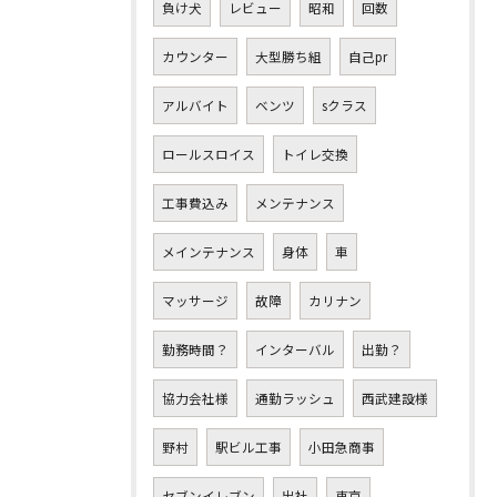
負け犬
レビュー
昭和
回数
カウンター
大型勝ち組
自己pr
アルバイト
ベンツ
sクラス
ロールスロイス
トイレ交換
工事費込み
メンテナンス
メインテナンス
身体
車
マッサージ
故障
カリナン
勤務時間？
インターバル
出勤？
協力会社様
通勤ラッシュ
西武建設様
野村
駅ビル工事
小田急商事
セブンイレブン
出社
東京