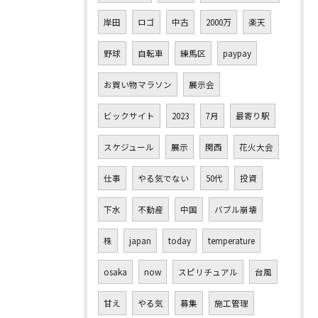
岸田
ロゴ
中古
2000万
楽天
野球
自転車
練馬区
paypay
お買い物マラソン
展示会
ビックサイト
2023
7月
最寄り駅
スケジュール
展示
関西
花火大会
仕事
やる気でない
50代
投資
下水
不動産
中国
バブル崩壊
株
japan
today
temperature
osaka
now
スピリチュアル
台風
甘え
やる気
募集
施工管理