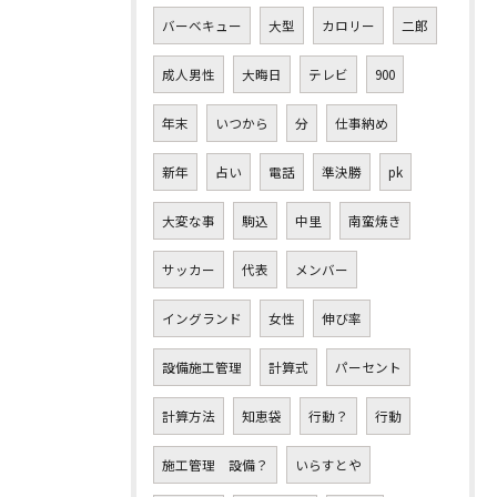
バーベキュー
大型
カロリー
二郎
成人男性
大晦日
テレビ
900
年末
いつから
分
仕事納め
新年
占い
電話
準決勝
pk
大変な事
駒込
中里
南蛮焼き
サッカー
代表
メンバー
イングランド
女性
伸び率
設備施工管理
計算式
パーセント
計算方法
知恵袋
行動？
行動
施工管理 設備？
いらすとや