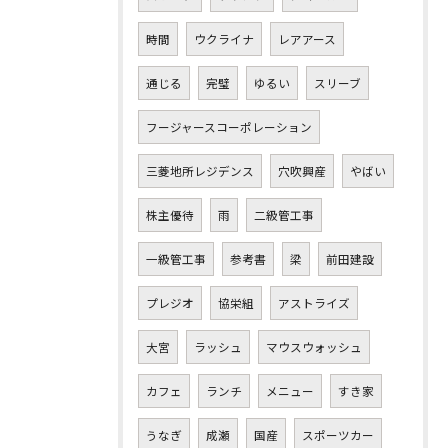
時間
ウクライナ
レアアース
通じる
完璧
ゆるい
スリーブ
フージャースコーポレーション
三菱地所レジデンス
穴吹興産
やばい
株主優待
雨
二級管工事
一級管工事
参考書
梁
前田建設
プレジオ
協栄組
アストライズ
大宮
ラッシュ
マウスウォッシュ
カフェ
ランチ
メニュー
すき家
うなぎ
成瀬
国産
スポーツカー