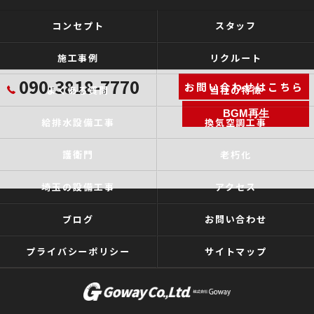
コンセプト
スタッフ
施工事例
リクルート
090-3818-7770
お問い合わせはこちら
よくある質問
当社の特徴
BGM再生
給排水設備工事
換気空調工事
護衛門
老朽化
埼玉の設備工事
アクセス
ブログ
お問い合わせ
プライバシーポリシー
サイトマップ