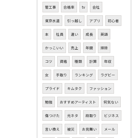
管工事
合格率
tv
会社
東京水道
引っ越し
アプリ
初心者
本
社員
違い
成長
英語
かっこいい
売上
年間
掃除
コツ
資格
種類
計算
年収
女
手取り
ランキング
ラグビー
プライド
キムタク
ファッション
勉強
おすすめアーティスト
何気ない
傷つけた
元ネタ
段取り
ビジネス
言い換え
被災
お見舞い
メール