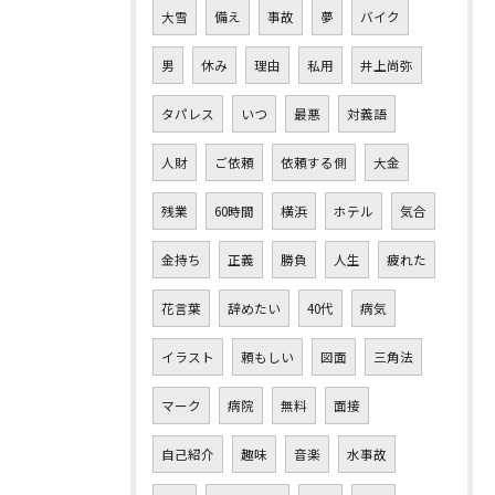
大雪
備え
事故
夢
バイク
男
休み
理由
私用
井上尚弥
タパレス
いつ
最悪
対義語
人財
ご依頼
依頼する側
大金
残業
60時間
横浜
ホテル
気合
金持ち
正義
勝負
人生
疲れた
花言葉
辞めたい
40代
病気
イラスト
頼もしい
図面
三角法
マーク
病院
無料
面接
自己紹介
趣味
音楽
水事故