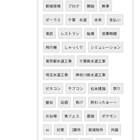
新規現場
ブログ
開始
無事
ポーラス
千葉 水道
未来
支払い
東武
レストラン
船橋
営業時間
飛行機
しゃっくり
シミュレーション
東京都水道工事
千葉県水道工事
埼玉水道工事
神奈川県水道工事
ゼネコン
サブコン
松永建設
祭り
屋台
出店
負け
終わったぁーー
お台場
魚フェス
最強
ポケモン
sv
対策
2案件
新規物件
外国