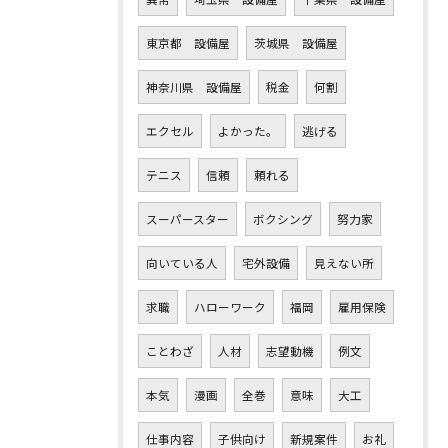
東京都 設備屋
茨城県 設備屋
神奈川県 設備屋
税金
何割
エクセル
よかった。
逃げる
テニス
信頼
頼れる
スーパースター
ボクシング
努力家
向いている人
宅外設備
見えない所
求職
ハローワーク
福岡
雇用保険
ことわざ
人材
志望動機
例文
本気
漫画
全巻
意味
大工
仕事内容
子供向け
新規案件
お礼