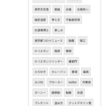
東京天気雪
愛媛
合格
合格祝い
設定温度
考え方
不動産投資
水道橋博士
楽しみ
東京都コロナニュース
設備
堀江
ホリエモン
南原
竜樹
ホリエモンツイッター
護衛門
ひろゆき
カレーパン
管理
議員
大川功
ブローカー
twitter
作業員
ガーシー
綾野剛
動画
友達
プレゼント
温め方
グットデザイン賞