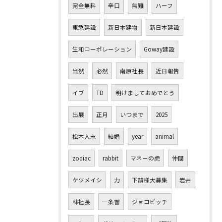
完全無料
辛口
無難
ハーフ
東急建設
新日本建物
新日本建設
生和コーポレーション
Goway建設
当然
必然
南原社長
近日報告
イブ
TD
明けましておめでとう
出展
正月
いつまで
2025
松本人志
結婚
year
animal
zodiac
rabbit
マネーの虎
仲間
ケツメイシ
力
下請様大募集
岩井
林社長
一条響
ジョコビッチ