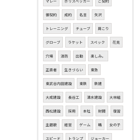
マレー
ボリスベッカー
ご契約
御契約
成約
名言
矢沢
トレーニング
チューブ
肩こり
グローブ
ラケット
スペック
花見
穴場
消防
出動
楽しみ。
正直者
生きづらい
東急
東武谷内田建設
東鉄
鉄建
大成建設
長谷工
清水建設
大林組
西松建設
採用
本社
財閥
復習
主題歌
経営
ゲーム
晴
女の子
スピード
トランプ
ジョーカー