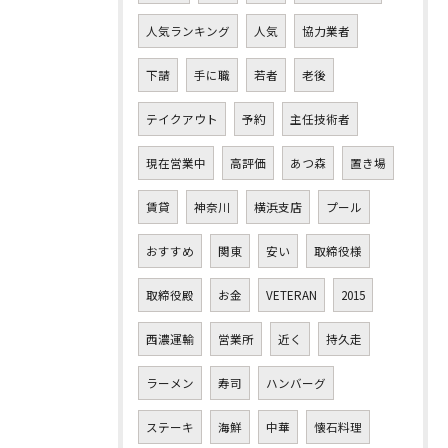
人気ランキング
人気
協力業者
下請
手に職
若者
老後
テイクアウト
予約
主任技術者
現在営業中
高評価
あつ森
置き場
賃貸
神奈川
横浜支店
プール
おすすめ
関東
安い
取締役様
取締役殿
お金
VETERAN
2015
西濃運輸
営業所
近く
持久走
ラーメン
寿司
ハンバーグ
ステーキ
海鮮
中華
懐石料理