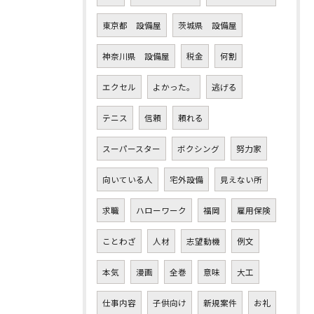
東京都 設備屋
茨城県 設備屋
神奈川県 設備屋
税金
何割
エクセル
よかった。
逃げる
テニス
信頼
頼れる
スーパースター
ボクシング
努力家
向いている人
宅外設備
見えない所
求職
ハローワーク
福岡
雇用保険
ことわざ
人材
志望動機
例文
本気
漫画
全巻
意味
大工
仕事内容
子供向け
新規案件
お礼