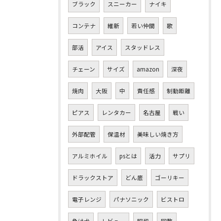
ブラック
スニーカー
ナイキ
コンテナ
維新
若い仲間
歌
部活
アイス
スタッドレス
チェーン
サイズ
amazon
深夜
焼肉
大阪
中
責任感
制動距離
ピアス
レンタカー
名古屋
戦い
外部配管
保温材
美味しい焼き方
アルミホイル
psとは
活力
サプリ
ドラックストア
どん底
ゴーリキー
電子レンジ
パナソニック
ビストロ
負け犬
レビュー
昭和
回数