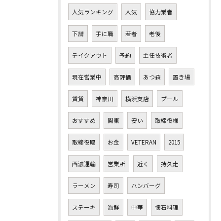
人気ランキング
人気
協力業者
下請
手に職
若者
老後
テイクアウト
予約
主任技術者
現在営業中
高評価
あつ森
置き場
賃貸
神奈川
横浜支店
プール
おすすめ
関東
安い
取締役様
取締役殿
お金
VETERAN
2015
西濃運輸
営業所
近く
持久走
ラーメン
寿司
ハンバーグ
ステーキ
海鮮
中華
懐石料理