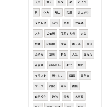
大雪
備え
事故
夢
バイク
男
休み
理由
私用
井上尚弥
タパレス
いつ
最悪
対義語
人財
ご依頼
依頼する側
大金
残業
60時間
横浜
ホテル
気合
金持ち
正義
勝負
人生
疲れた
花言葉
辞めたい
40代
病気
イラスト
頼もしい
図面
三角法
マーク
病院
無料
面接
自己紹介
趣味
音楽
水事故
多い
東京 水道
長所
短所