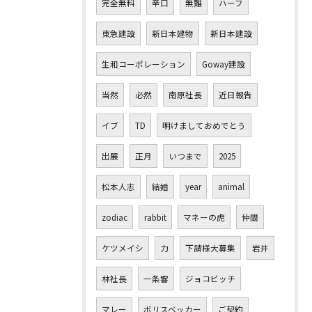
完全無料
辛口
無難
ハーフ
東急建設
新日本建物
新日本建設
生和コーポレーション
Goway建設
当然
必然
南原社長
近日報告
イブ
TD
明けましておめでとう
出展
正月
いつまで
2025
松本人志
結婚
year
animal
zodiac
rabbit
マネーの虎
仲間
ケツメイシ
力
下請様大募集
岩井
林社長
一条響
ジョコビッチ
マレー
ボリスベッカー
ご契約