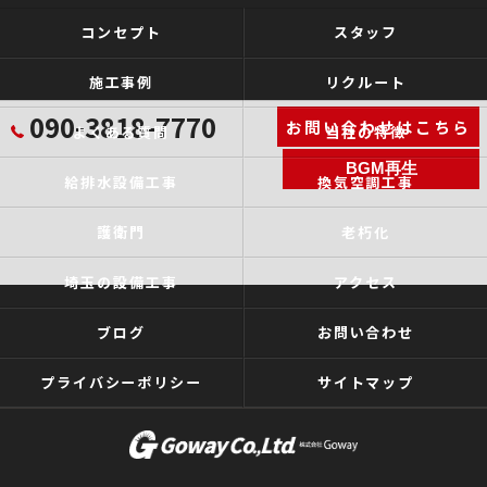
コンセプト
スタッフ
施工事例
リクルート
090-3818-7770
お問い合わせはこちら
よくある質問
当社の特徴
BGM再生
給排水設備工事
換気空調工事
護衛門
老朽化
埼玉の設備工事
アクセス
ブログ
お問い合わせ
プライバシーポリシー
サイトマップ