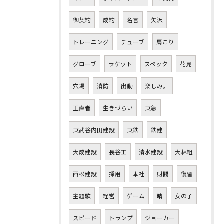
御契約
成約
名言
矢沢
トレーニング
チューブ
肩こり
グローブ
ラケット
スペック
花見
穴場
消防
出動
楽しみ。
正直者
生きづらい
東急
東武谷内田建設
東鉄
鉄建
大成建設
長谷工
清水建設
大林組
西松建設
採用
本社
財閥
復習
主題歌
経営
ゲーム
晴
女の子
スピード
トランプ
ジョーカー