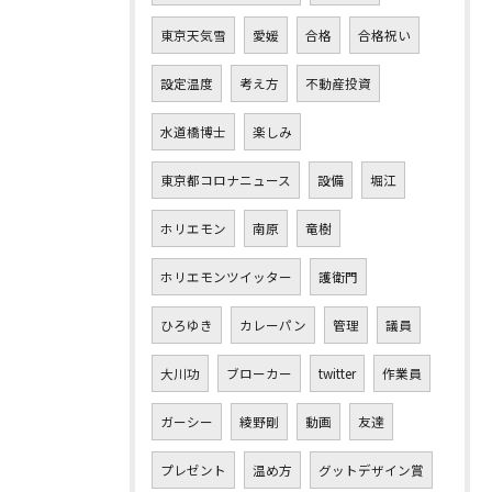
東京天気雪
愛媛
合格
合格祝い
設定温度
考え方
不動産投資
水道橋博士
楽しみ
東京都コロナニュース
設備
堀江
ホリエモン
南原
竜樹
ホリエモンツイッター
護衛門
ひろゆき
カレーパン
管理
議員
大川功
ブローカー
twitter
作業員
ガーシー
綾野剛
動画
友達
プレゼント
温め方
グットデザイン賞