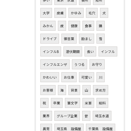
大学
皮膚
かゆみ
毛穴
犬
みかん
皮
健康
食事
錆
ドライブ
御言葉
励まし
雪
インフルB
潜伏期間
長い
インフル
インフルエンザ
うつる
お守り
かわいい
お仕事
可愛い
川
お客様
海
背景
山
求め方
祝
卒業
筆文字
米軍
給料
業界
グループ企業
昔
埼玉水道
異常
埼玉県 設備屋
千葉県 設備屋