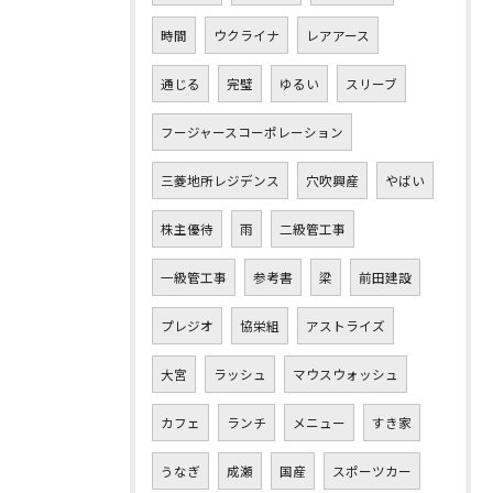
時間
ウクライナ
レアアース
通じる
完璧
ゆるい
スリーブ
フージャースコーポレーション
三菱地所レジデンス
穴吹興産
やばい
株主優待
雨
二級管工事
一級管工事
参考書
梁
前田建設
プレジオ
協栄組
アストライズ
大宮
ラッシュ
マウスウォッシュ
カフェ
ランチ
メニュー
すき家
うなぎ
成瀬
国産
スポーツカー