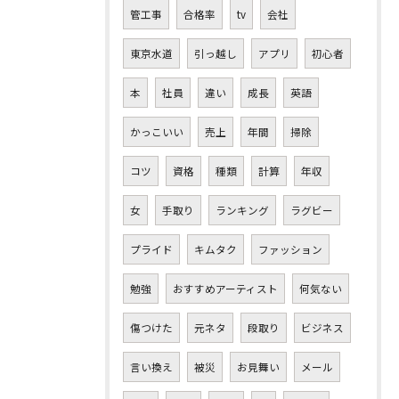
管工事
合格率
tv
会社
東京水道
引っ越し
アプリ
初心者
本
社員
違い
成長
英語
かっこいい
売上
年間
掃除
コツ
資格
種類
計算
年収
女
手取り
ランキング
ラグビー
プライド
キムタク
ファッション
勉強
おすすめアーティスト
何気ない
傷つけた
元ネタ
段取り
ビジネス
言い換え
被災
お見舞い
メール