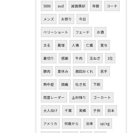
5000
aud
減価償却
年数
コーチ
メンズ
お祭り
今日
ベリーショート
フェード
お酒
太る
義理
人情
仁義
賞与
裏切り
感謝
牛肉
玉ねぎ
1位
豚肉
夏休み
周回おくれ
苦手
熱中症
頭痛
吐き気
下痢
雨雲レーダー
土砂降り
ゴーカート
大人向け
千葉
実績
子供
日本
アメリカ
何歳から
法律
up/xg