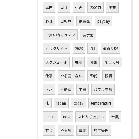
岸田
ロゴ
中古
2000万
楽天
野球
自転車
練馬区
paypay
お買い物マラソン
展示会
ビックサイト
2023
7月
最寄り駅
スケジュール
展示
関西
花火大会
仕事
やる気でない
50代
投資
下水
不動産
中国
バブル崩壊
株
japan
today
temperature
osaka
now
スピリチュアル
台風
甘え
やる気
募集
施工管理