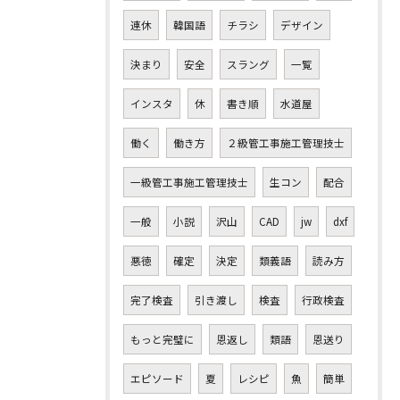
連休
韓国語
チラシ
デザイン
決まり
安全
スラング
一覧
インスタ
休
書き順
水道屋
働く
働き方
２級管工事施工管理技士
一級管工事施工管理技士
生コン
配合
一般
小説
沢山
CAD
jw
dxf
悪徳
確定
決定
類義語
読み方
完了検査
引き渡し
検査
行政検査
もっと完璧に
恩返し
類語
恩送り
エピソード
夏
レシピ
魚
簡単