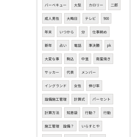
バーベキュー
大型
カロリー
二郎
成人男性
大晦日
テレビ
900
年末
いつから
分
仕事納め
新年
占い
電話
準決勝
pk
大変な事
駒込
中里
南蛮焼き
サッカー
代表
メンバー
イングランド
女性
伸び率
設備施工管理
計算式
パーセント
計算方法
知恵袋
行動？
行動
施工管理 設備？
いらすとや