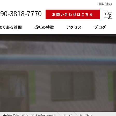
前に進む
90-3818-7770
お問い合わせはこちら
よくある質問
当社の特徴
アクセス
ブログ
給排水設備工事
換気空調工事
護衛門
老朽化
埼玉の設備工事
東京の設備工事なら株式会社Goway
ブログ
前に進む