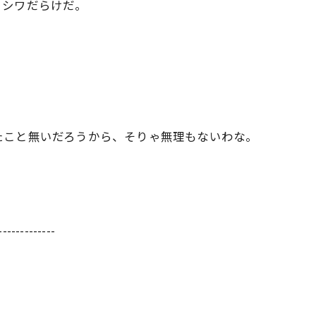
、シワだらけだ。
たこと無いだろうから、そりゃ無理もないわな。
-------------