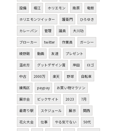
設備
堀江
ホリエモン
南原
竜樹
ホリエモンツイッター
護衛門
ひろゆき
カレーパン
管理
議員
大川功
ブローカー
twitter
作業員
ガーシー
綾野剛
動画
友達
プレゼント
温め方
グットデザイン賞
岸田
ロゴ
中古
2000万
楽天
野球
自転車
練馬区
paypay
お買い物マラソン
展示会
ビックサイト
2023
7月
最寄り駅
スケジュール
展示
関西
花火大会
仕事
やる気でない
50代