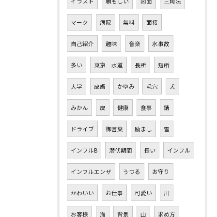
イラスト
頼もしい
図面
三角法
マーク
病院
無料
面接
自己紹介
趣味
音楽
水事故
多い
東京 水道
長所
短所
大学
皮膚
かゆみ
毛穴
犬
みかん
皮
健康
食事
錆
ドライブ
御言葉
励まし
雪
インフルB
潜伏期間
長い
インフル
インフルエンザ
うつる
お守り
かわいい
お仕事
可愛い
川
お客様
海
背景
山
求め方