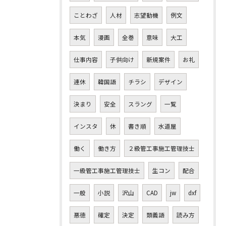
ことわざ
人材
志望動機
例文
本気
漫画
全巻
意味
大工
仕事内容
子供向け
新規案件
お礼
連休
韓国語
チラシ
デザイン
決まり
安全
スラング
一覧
インスタ
休
書き順
水道屋
働く
働き方
２級管工事施工管理技士
一級管工事施工管理技士
生コン
配合
一般
小説
沢山
CAD
jw
dxf
悪徳
確定
決定
類義語
読み方