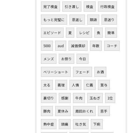
完了検査
引き渡し
検査
行政検査
もっと完璧に
恩返し
類語
恩送り
エピソード
夏
レシピ
魚
簡単
5000
aud
減価償却
年数
コーチ
メンズ
お祭り
今日
ベリーショート
フェード
お酒
太る
義理
人情
仁義
賞与
裏切り
感謝
牛肉
玉ねぎ
1位
豚肉
夏休み
周回おくれ
苦手
熱中症
頭痛
吐き気
下痢