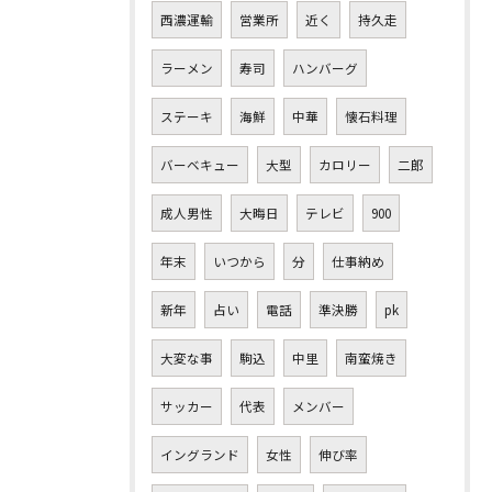
西濃運輸
営業所
近く
持久走
ラーメン
寿司
ハンバーグ
ステーキ
海鮮
中華
懐石料理
バーベキュー
大型
カロリー
二郎
成人男性
大晦日
テレビ
900
年末
いつから
分
仕事納め
新年
占い
電話
準決勝
pk
大変な事
駒込
中里
南蛮焼き
サッカー
代表
メンバー
イングランド
女性
伸び率