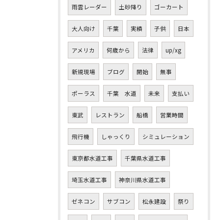
雨雲レーダー
土砂降り
ゴーカート
大人向け
千葉
実績
子供
日本
アメリカ
何歳から
法律
up/xg
新規現場
ブログ
開始
無事
ポーラス
千葉 水道
未来
支払い
東武
レストラン
船橋
営業時間
飛行機
しゃっくり
シミュレーション
東京都水道工事
千葉県水道工事
埼玉水道工事
神奈川県水道工事
ゼネコン
サブコン
松永建設
祭り