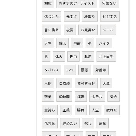
勉強
おすすめアーティスト
何気ない
傷つけた
元ネタ
段取り
ビジネス
言い換え
被災
お見舞い
メール
大雪
備え
事故
夢
バイク
男
休み
理由
私用
井上尚弥
タパレス
いつ
最悪
対義語
人財
ご依頼
依頼する側
大金
残業
60時間
横浜
ホテル
気合
金持ち
正義
勝負
人生
疲れた
花言葉
辞めたい
40代
病気