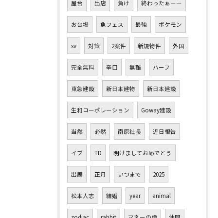
屋台
出店
負け
終わったぁーー
お台場
魚フェス
最強
ポケモン
sv
対策
2案件
新規物件
外国
完全無料
辛口
無難
ハーフ
東急建設
新日本建物
新日本建設
生和コーポレーション
Goway建設
当然
必然
南原社長
近日報告
イブ
TD
明けましておめでとう
出展
正月
いつまで
2025
松本人志
結婚
year
animal
zodiac
rabbit
マネーの虎
仲間