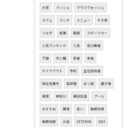
大宮
ラッシュ
マウスウォッシュ
カフェ
ランチ
メニュー
すき家
うなぎ
成瀬
国産
スポーツカー
人気ランキング
人気
協力業者
下請
手に職
若者
老後
テイクアウト
予約
主任技術者
現在営業中
高評価
あつ森
置き場
賃貸
神奈川
横浜支店
プール
おすすめ
関東
安い
取締役様
取締役殿
お金
VETERAN
2015