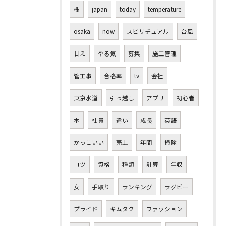
株
japan
today
temperature
osaka
now
スピリチュアル
台風
甘え
やる気
募集
施工管理
管工事
合格率
tv
会社
東京水道
引っ越し
アプリ
初心者
本
社員
違い
成長
英語
かっこいい
売上
年間
掃除
コツ
資格
種類
計算
年収
女
手取り
ランキング
ラグビー
プライド
キムタク
ファッション