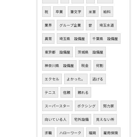
祝
卒業
筆文字
米軍
給料
業界
グループ企業
昔
埼玉水道
異常
埼玉県 設備屋
千葉県 設備屋
東京都 設備屋
茨城県 設備屋
神奈川県 設備屋
税金
何割
エクセル
よかった。
逃げる
テニス
信頼
頼れる
スーパースター
ボクシング
努力家
向いている人
宅外設備
見えない所
求職
ハローワーク
福岡
雇用保険