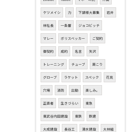
ケツメイシ
力
下請様大募集
岩井
林社長
一条響
ジョコビッチ
マレー
ボリスベッカー
ご契約
御契約
成約
名言
矢沢
トレーニング
チューブ
肩こり
グローブ
ラケット
スペック
花見
穴場
消防
出動
楽しみ。
正直者
生きづらい
東急
東武谷内田建設
東鉄
鉄建
大成建設
長谷工
清水建設
大林組