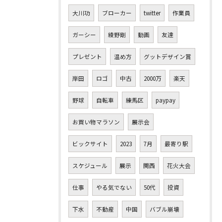
大川功
ブローカー
twitter
作業員
ガーシー
綾野剛
動画
友達
プレゼント
温め方
グットデザイン賞
岸田
ロゴ
中古
2000万
楽天
野球
自転車
練馬区
paypay
お買い物マラソン
展示会
ビックサイト
2023
7月
最寄り駅
スケジュール
展示
関西
花火大会
仕事
やる気でない
50代
投資
下水
不動産
中国
バブル崩壊