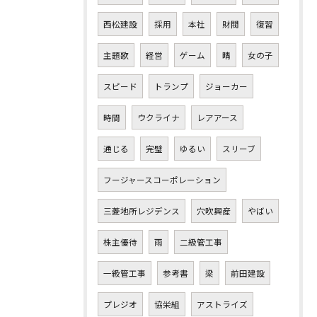
西松建設
採用
本社
財閥
復習
主題歌
経営
ゲーム
晴
女の子
スピード
トランプ
ジョーカー
時間
ウクライナ
レアアース
通じる
完璧
ゆるい
スリーブ
フージャースコーポレーション
三菱地所レジデンス
穴吹興産
やばい
株主優待
雨
二級管工事
一級管工事
参考書
梁
前田建設
プレジオ
協栄組
アストライズ