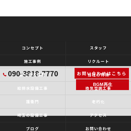
コンセプト
スタッフ
施工事例
リクルート
090-3818-7770
お問い合わせはこちら
よくある質問
当社の特徴
BGM再生
給排水設備工事
換気空調工事
護衛門
老朽化
埼玉の設備工事
アクセス
ブログ
お問い合わせ