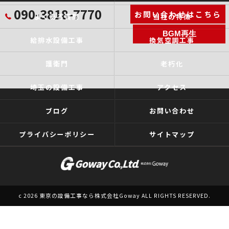
090-3818-7770
お問い合わせはこちら
よくある質問
当社の特徴
BGM再生
給排水設備工事
換気空調工事
護衛門
老朽化
埼玉の設備工事
アクセス
ブログ
お問い合わせ
プライバシーポリシー
サイトマップ
c 2026 東京の設備工事なら株式会社Goway ALL RIGHTS RESERVED.