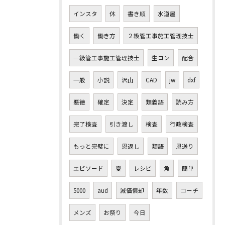
インスタ
休
書き順
水道屋
働く
働き方
２級管工事施工管理技士
一級管工事施工管理技士
生コン
配合
一般
小説
沢山
CAD
jw
dxf
悪徳
確定
決定
類義語
読み方
完了検査
引き渡し
検査
行政検査
もっと完璧に
恩返し
類語
恩送り
エピソード
夏
レシピ
魚
簡単
5000
aud
減価償却
年数
コーチ
メンズ
お祭り
今日