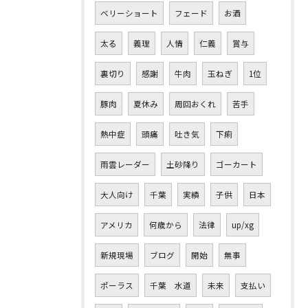
ベリーショート
フェード
お酒
太る
義理
人情
仁義
賞与
裏切り
感謝
牛肉
玉ねぎ
1位
豚肉
夏休み
周回おくれ
苦手
熱中症
頭痛
吐き気
下痢
雨雲レーダー
土砂降り
ゴーカート
大人向け
千葉
実績
子供
日本
アメリカ
何歳から
法律
up/xg
新規現場
ブログ
開始
無事
ポーラス
千葉 水道
未来
支払い