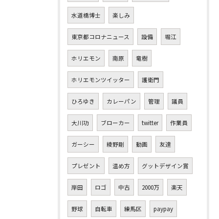
水道橋博士
楽しみ
東京都コロナニュース
設備
堀江
ホリエモン
南原
竜樹
ホリエモンツイッター
護衛門
ひろゆき
カレーパン
管理
議員
大川功
ブローカー
twitter
作業員
ガーシー
綾野剛
動画
友達
プレゼント
温め方
グットデザイン賞
岸田
ロゴ
中古
2000万
楽天
野球
自転車
練馬区
paypay