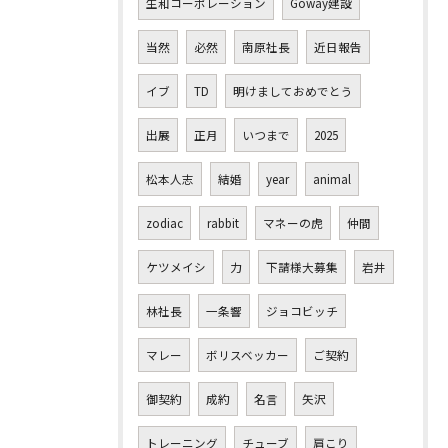
生和コーポレーション
Goway建設
当然
必然
南原社長
近日報告
イブ
TD
明けましておめでとう
出展
正月
いつまで
2025
松本人志
結婚
year
animal
zodiac
rabbit
マネーの虎
仲間
ケツメイシ
力
下請様大募集
岩井
林社長
一条響
ジョコビッチ
マレー
ボリスベッカー
ご契約
御契約
成約
名言
矢沢
トレーニング
チューブ
肩こり