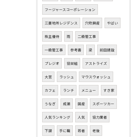
フージャースコーポレーション
三菱地所レジデンス
穴吹興産
やばい
株主優待
雨
二級管工事
一級管工事
参考書
梁
前田建設
プレジオ
協栄組
アストライズ
大宮
ラッシュ
マウスウォッシュ
カフェ
ランチ
メニュー
すき家
うなぎ
成瀬
国産
スポーツカー
人気ランキング
人気
協力業者
下請
手に職
若者
老後