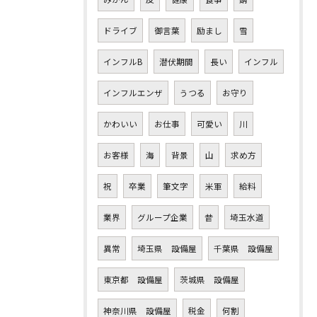
ドライブ
御言葉
励まし
雪
インフルB
潜伏期間
長い
インフル
インフルエンザ
うつる
お守り
かわいい
お仕事
可愛い
川
お客様
海
背景
山
求め方
祝
卒業
筆文字
米軍
給料
業界
グループ企業
昔
埼玉水道
異常
埼玉県 設備屋
千葉県 設備屋
東京都 設備屋
茨城県 設備屋
神奈川県 設備屋
税金
何割