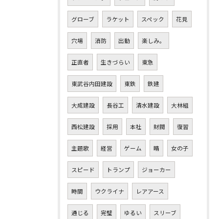
グローブ
ラケット
スペック
花見
穴場
消防
出動
楽しみ。
正直者
生きづらい
東急
東武谷内田建設
東鉄
鉄建
大成建設
長谷工
清水建設
大林組
西松建設
採用
本社
財閥
復習
主題歌
経営
ゲーム
晴
女の子
スピード
トランプ
ジョーカー
時間
ウクライナ
レアアース
通じる
完璧
ゆるい
スリーブ