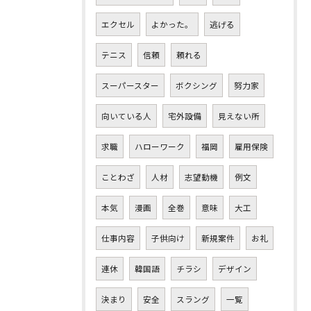
エクセル
よかった。
逃げる
テニス
信頼
頼れる
スーパースター
ボクシング
努力家
向いている人
宅外設備
見えない所
求職
ハローワーク
福岡
雇用保険
ことわざ
人材
志望動機
例文
本気
漫画
全巻
意味
大工
仕事内容
子供向け
新規案件
お礼
連休
韓国語
チラシ
デザイン
決まり
安全
スラング
一覧