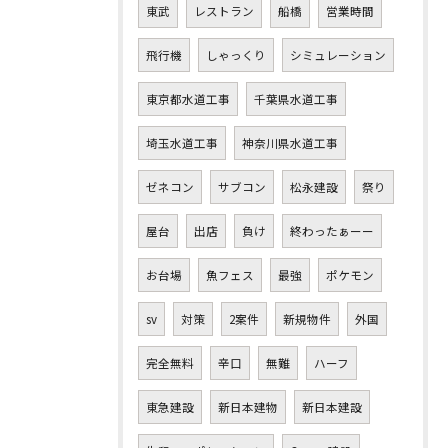
東武
レストラン
船橋
営業時間
飛行機
しゃっくり
シミュレーション
東京都水道工事
千葉県水道工事
埼玉水道工事
神奈川県水道工事
ゼネコン
サブコン
松永建設
祭り
屋台
出店
負け
終わったぁーー
お台場
魚フェス
最強
ポケモン
sv
対策
2案件
新規物件
外国
完全無料
辛口
無難
ハーフ
東急建設
新日本建物
新日本建設