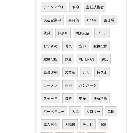
テイクアウト
予約
主任技術者
現在営業中
高評価
あつ森
置き場
賃貸
神奈川
横浜支店
プール
おすすめ
関東
安い
取締役様
取締役殿
お金
VETERAN
2015
西濃運輸
営業所
近く
持久走
ラーメン
寿司
ハンバーグ
ステーキ
海鮮
中華
懐石料理
バーベキュー
大型
カロリー
二郎
成人男性
大晦日
テレビ
900