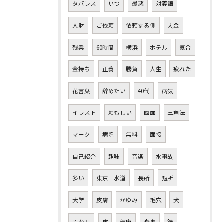
タパレス
いつ
最悪
対義語
人財
ご依頼
依頼する側
大金
残業
60時間
横浜
ホテル
気合
金持ち
正義
勝負
人生
疲れた
花言葉
辞めたい
40代
病気
イラスト
頼もしい
図面
三角法
マーク
病院
無料
面接
自己紹介
趣味
音楽
水事故
多い
東京 水道
長所
短所
大学
皮膚
かゆみ
毛穴
犬
みかん
皮
健康
食事
錆