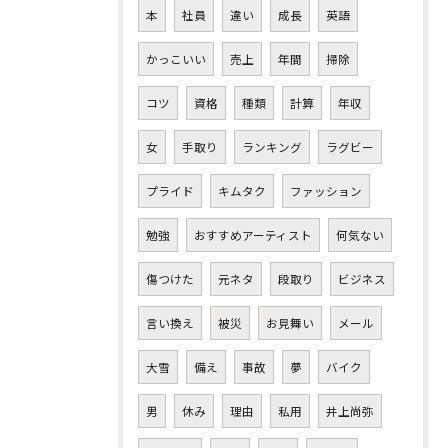
本
社員
違い
成長
英語
かっこいい
売上
年間
掃除
コツ
資格
種類
計算
年収
女
手取り
ランキング
ラグビー
プライド
キムタク
ファッション
勉強
おすすめアーティスト
何気ない
傷つけた
元ネタ
段取り
ビジネス
言い換え
被災
お見舞い
メール
大雪
備え
事故
夢
バイク
男
休み
理由
私用
井上尚弥