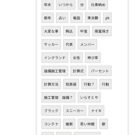
年末
いつから
分
仕事納め
新年
占い
電話
準決勝
pk
大変な事
駒込
中里
南蛮焼き
サッカー
代表
メンバー
イングランド
女性
伸び率
設備施工管理
計算式
パーセント
計算方法
知恵袋
行動？
行動
施工管理 設備？
いらすとや
ブラック
スニーカー
ナイキ
コンテナ
維新
若い仲間
歌