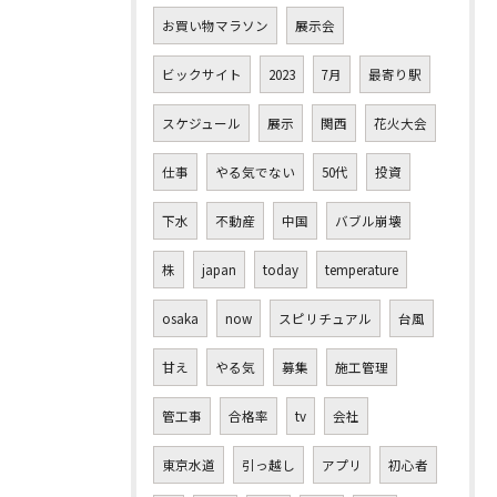
お買い物マラソン
展示会
ビックサイト
2023
7月
最寄り駅
スケジュール
展示
関西
花火大会
仕事
やる気でない
50代
投資
下水
不動産
中国
バブル崩壊
株
japan
today
temperature
osaka
now
スピリチュアル
台風
甘え
やる気
募集
施工管理
管工事
合格率
tv
会社
東京水道
引っ越し
アプリ
初心者