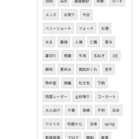
5000
aud
減価償却
年数
コーチ
メンズ
お祭り
今日
ベリーショート
フェード
お酒
太る
義理
人情
仁義
賞与
裏切り
感謝
牛肉
玉ねぎ
1位
豚肉
夏休み
周回おくれ
苦手
熱中症
頭痛
吐き気
下痢
雨雲レーダー
土砂降り
ゴーカート
大人向け
千葉
実績
子供
日本
アメリカ
何歳から
法律
up/xg
新規現場
ブログ
開始
無事