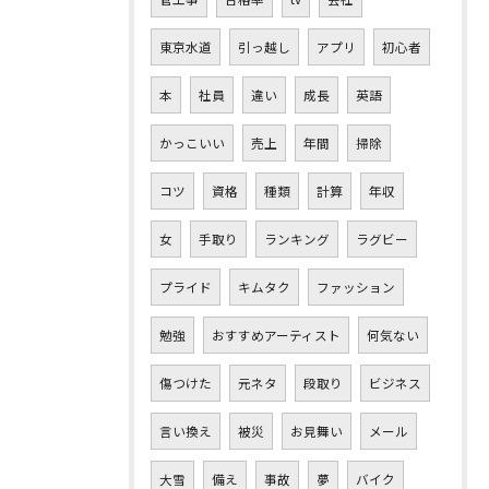
東京水道
引っ越し
アプリ
初心者
本
社員
違い
成長
英語
かっこいい
売上
年間
掃除
コツ
資格
種類
計算
年収
女
手取り
ランキング
ラグビー
プライド
キムタク
ファッション
勉強
おすすめアーティスト
何気ない
傷つけた
元ネタ
段取り
ビジネス
言い換え
被災
お見舞い
メール
大雪
備え
事故
夢
バイク