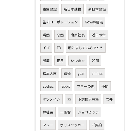
東急建設
新日本建物
新日本建設
生和コーポレーション
Goway建設
当然
必然
南原社長
近日報告
イブ
TD
明けましておめでとう
出展
正月
いつまで
2025
松本人志
結婚
year
animal
zodiac
rabbit
マネーの虎
仲間
ケツメイシ
力
下請様大募集
岩井
林社長
一条響
ジョコビッチ
マレー
ボリスベッカー
ご契約