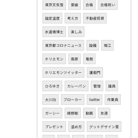
東京天気雪
愛媛
合格
合格祝い
設定温度
考え方
不動産投資
水道橋博士
楽しみ
東京都コロナニュース
設備
堀江
ホリエモン
南原
竜樹
ホリエモンツイッター
護衛門
ひろゆき
カレーパン
管理
議員
大川功
ブローカー
twitter
作業員
ガーシー
綾野剛
動画
友達
プレゼント
温め方
グットデザイン賞