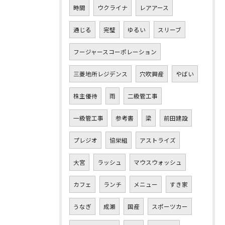
時間
ウクライナ
レアアース
通じる
完璧
ゆるい
スリーブ
フージャースコーポレーション
三菱地所レジデンス
穴吹興産
やばい
株主優待
雨
二級管工事
一級管工事
参考書
梁
前田建設
プレジオ
協栄組
アストライズ
大宮
ラッシュ
マウスウォッシュ
カフェ
ランチ
メニュー
すき家
うなぎ
成瀬
国産
スポーツカー