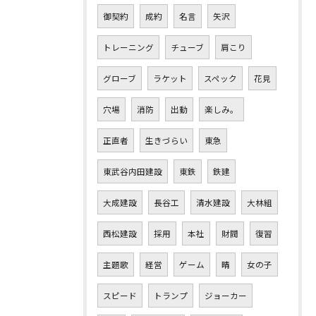
御契約
成約
名言
矢沢
トレーニング
チューブ
肩こり
グローブ
ラケット
スペック
花見
穴場
消防
出動
楽しみ。
正直者
生きづらい
東急
東武谷内田建設
東鉄
鉄建
大成建設
長谷工
清水建設
大林組
西松建設
採用
本社
財閥
復習
主題歌
経営
ゲーム
晴
女の子
スピード
トランプ
ジョーカー