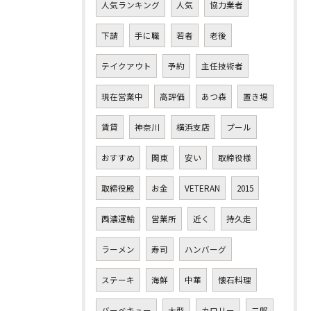
人気ランキング
人気
協力業者
下請
手に職
若者
老後
テイクアウト
予約
主任技術者
現在営業中
高評価
あつ森
置き場
賃貸
神奈川
横浜支店
プール
おすすめ
関東
安い
取締役様
取締役殿
お金
VETERAN
2015
西濃運輸
営業所
近く
持久走
ラーメン
寿司
ハンバーグ
ステーキ
海鮮
中華
懐石料理
バーベキュー
大型
カロリー
二郎