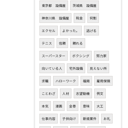
東京都 設備屋
茨城県 設備屋
神奈川県 設備屋
税金
何割
エクセル
よかった。
逃げる
テニス
信頼
頼れる
スーパースター
ボクシング
努力家
向いている人
宅外設備
見えない所
求職
ハローワーク
福岡
雇用保険
ことわざ
人材
志望動機
例文
本気
漫画
全巻
意味
大工
仕事内容
子供向け
新規案件
お礼