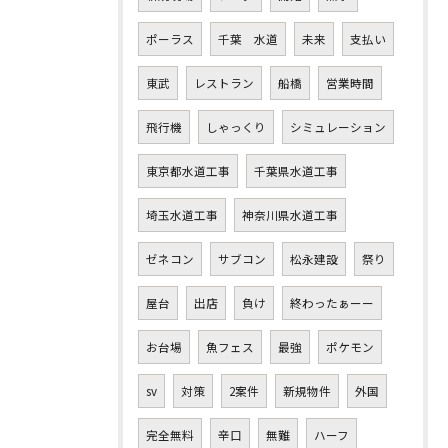
ポーラス
千葉 水道
未来
支払い
東武
レストラン
船橋
営業時間
飛行機
しゃっくり
シミュレーション
東京都水道工事
千葉県水道工事
埼玉水道工事
神奈川県水道工事
ゼネコン
サブコン
松永建設
祭り
屋台
出店
負け
終わったぁーー
お台場
魚フェス
最強
ポケモン
sv
対策
2案件
新規物件
外国
完全無料
辛口
無難
ハーフ