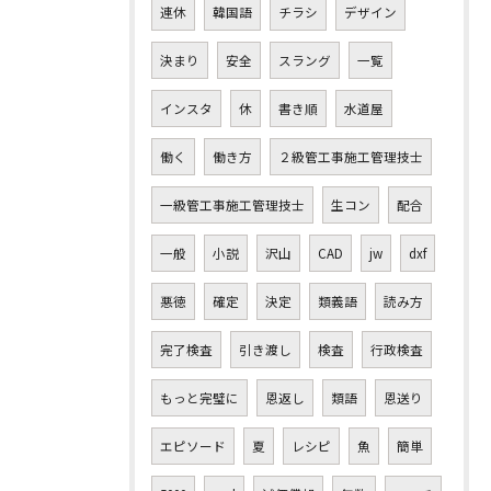
連休
韓国語
チラシ
デザイン
決まり
安全
スラング
一覧
インスタ
休
書き順
水道屋
働く
働き方
２級管工事施工管理技士
一級管工事施工管理技士
生コン
配合
一般
小説
沢山
CAD
jw
dxf
悪徳
確定
決定
類義語
読み方
完了検査
引き渡し
検査
行政検査
もっと完璧に
恩返し
類語
恩送り
エピソード
夏
レシピ
魚
簡単