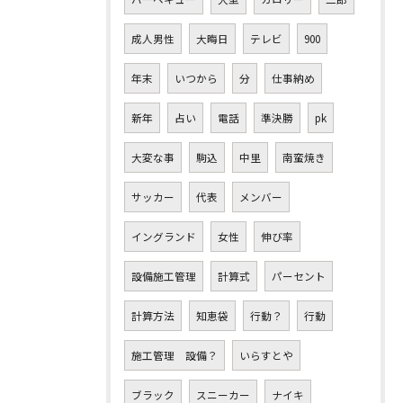
成人男性
大晦日
テレビ
900
年末
いつから
分
仕事納め
新年
占い
電話
準決勝
pk
大変な事
駒込
中里
南蛮焼き
サッカー
代表
メンバー
イングランド
女性
伸び率
設備施工管理
計算式
パーセント
計算方法
知恵袋
行動？
行動
施工管理 設備？
いらすとや
ブラック
スニーカー
ナイキ