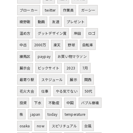
ブローカー
twitter
作業員
ガーシー
綾野剛
動画
友達
プレゼント
温め方
グットデザイン賞
岸田
ロゴ
中古
2000万
楽天
野球
自転車
練馬区
paypay
お買い物マラソン
展示会
ビックサイト
2023
7月
最寄り駅
スケジュール
展示
関西
花火大会
仕事
やる気でない
50代
投資
下水
不動産
中国
バブル崩壊
株
japan
today
temperature
osaka
now
スピリチュアル
台風