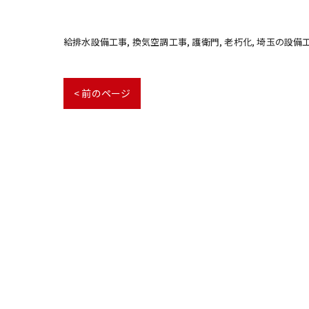
給排水設備工事
換気空調工事
護衛門
老朽化
埼玉の設備
< 前のページ