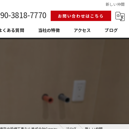
新しい仲間
90-3818-7770
お問い合わせはこちら
よくある質問
当社の特徴
アクセス
ブログ
給排水設備工事
換気空調工事
護衛門
老朽化
埼玉の設備工事
東京の設備工事なら株式会社Goway
ブログ
新しい仲間